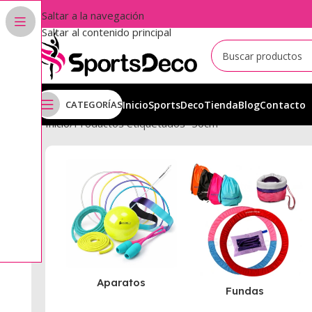
Saltar a la navegación
Saltar al contenido principal
CATEGORÍAS
Inicio
SportsDeco
Tienda
Blog
Contacto
Inicio
Productos etiquetados “50cm”
Aparatos
Fundas