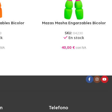
bles Bicolor
Mazas Masha Engarzables Bicolor
Rosa-Naranja)
Pastorelli 40,50CM (Rosa Fluor-Lima)
3
SKU:
04230
ck
En stock
40,00
€
 IVA
con IVA
ón
Telefono