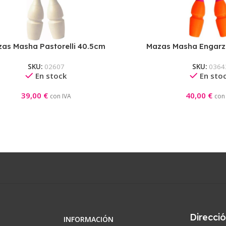
as Masha Pastorelli 40.5cm
Mazas Masha Engarza
Blanco
Pastorelli 40,50CM (
SKU:
02607
SKU:
0364
En stock
En sto
39,00
€
40,00
€
con IVA
con
Direcci
INFORMACIÓN