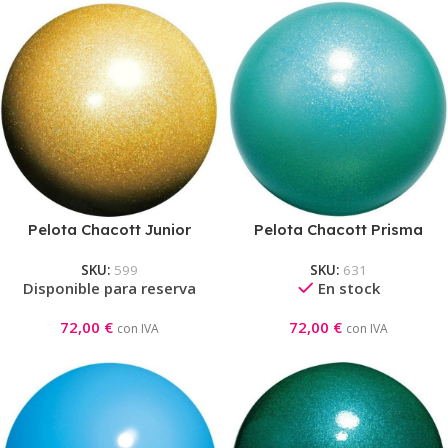
Pelota Chacott Junior
Pelota Chacott Prisma
Jewelry Gold
Junior AquaGreen
SKU:
599
SKU:
631
Disponible para reserva
En stock
72,00
€
72,00
€
con IVA
con IVA