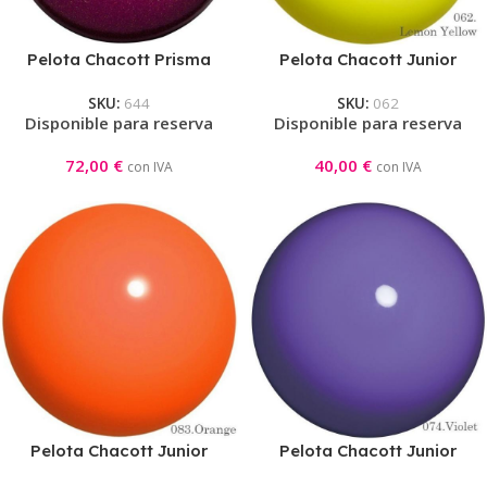
Pelota Chacott Prisma
Pelota Chacott Junior
Junior Azalea
Lemon Yellow
SKU:
644
SKU:
062
Disponible para reserva
Disponible para reserva
72,00
€
40,00
€
con IVA
con IVA
Pelota Chacott Junior
Pelota Chacott Junior
Orange
Violet