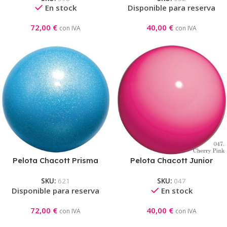
En stock
Disponible para reserva
72,00
€
40,00
€
con IVA
con IVA
Pelota Chacott Prisma
Pelota Chacott Junior
Junior Hyathince
Cherry Pink
SKU:
621
SKU:
047
Disponible para reserva
En stock
72,00
€
40,00
€
con IVA
con IVA