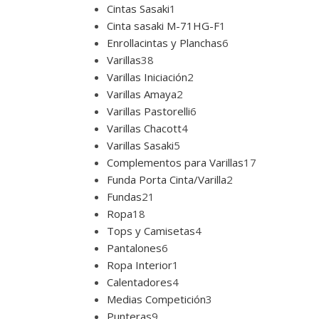
Cintas Sasaki
1
Cinta sasaki M-71HG-F
1
Enrollacintas y Planchas
6
Varillas
38
Varillas Iniciación
2
Varillas Amaya
2
Varillas Pastorelli
6
Varillas Chacott
4
Varillas Sasaki
5
Complementos para Varillas
17
Funda Porta Cinta/Varilla
2
Fundas
21
Ropa
18
Tops y Camisetas
4
Pantalones
6
Ropa Interior
1
Calentadores
4
Medias Competición
3
Punteras
9