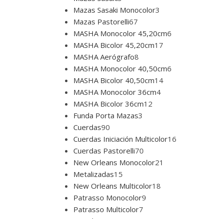
Mazas Sasaki Monocolor
3
Mazas Pastorelli
67
MASHA Monocolor 45,20cm
6
MASHA Bicolor 45,20cm
17
MASHA Aerógrafo
8
MASHA Monocolor 40,50cm
6
MASHA Bicolor 40,50cm
14
MASHA Monocolor 36cm
4
MASHA Bicolor 36cm
12
Funda Porta Mazas
3
Cuerdas
90
Cuerdas Iniciación Multicolor
16
Cuerdas Pastorelli
70
New Orleans Monocolor
21
Metalizadas
15
New Orleans Multicolor
18
Patrasso Monocolor
9
Patrasso Multicolor
7