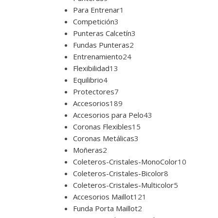
Para Entrenar
1
Competición
3
Punteras Calcetín
3
Fundas Punteras
2
Entrenamiento
24
Flexibilidad
13
Equilibrio
4
Protectores
7
Accesorios
189
Accesorios para Pelo
43
Coronas Flexibles
15
Coronas Metálicas
3
Moñeras
2
Coleteros-Cristales-MonoColor
10
Coleteros-Cristales-Bicolor
8
Coleteros-Cristales-Multicolor
5
Accesorios Maillot
121
Funda Porta Maillot
2