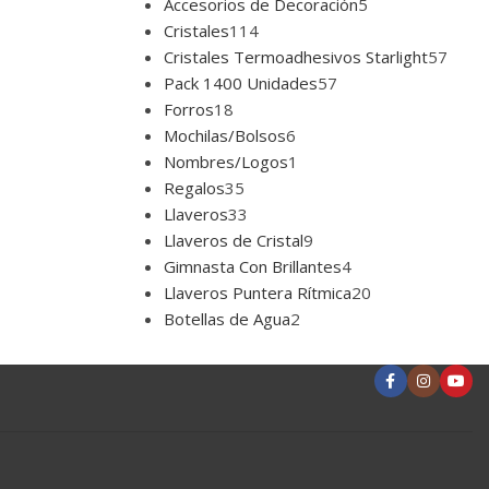
Accesorios de Decoración
5
Cristales
114
Cristales Termoadhesivos Starlight
57
Pack 1400 Unidades
57
Forros
18
Mochilas/Bolsos
6
Nombres/Logos
1
Regalos
35
Llaveros
33
Llaveros de Cristal
9
Gimnasta Con Brillantes
4
Llaveros Puntera Rítmica
20
Botellas de Agua
2