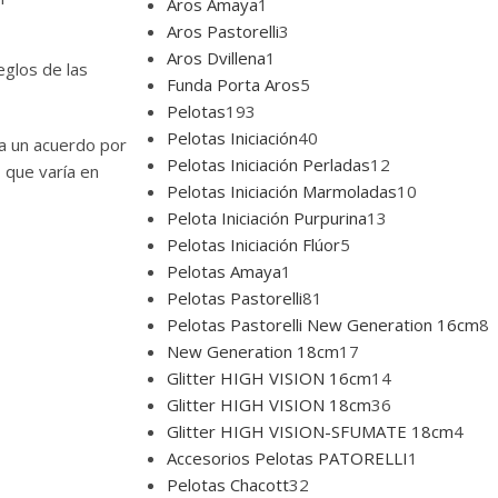
Aros Amaya
1
Aros Pastorelli
3
Aros Dvillena
1
eglos de las
Funda Porta Aros
5
Pelotas
193
Pelotas Iniciación
40
ra un acuerdo por
Pelotas Iniciación Perladas
12
 que varía en
Pelotas Iniciación Marmoladas
10
Pelota Iniciación Purpurina
13
Pelotas Iniciación Flúor
5
Pelotas Amaya
1
Pelotas Pastorelli
81
Pelotas Pastorelli New Generation 16cm
8
New Generation 18cm
17
Glitter HIGH VISION 16cm
14
Glitter HIGH VISION 18cm
36
Glitter HIGH VISION-SFUMATE 18cm
4
Accesorios Pelotas PATORELLI
1
Pelotas Chacott
32