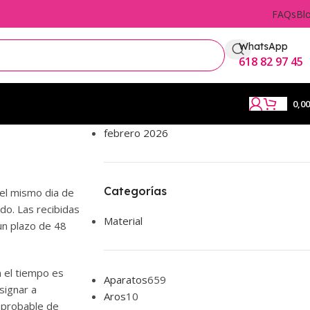
FAQs
Bl
WhatsApp
618 82 97 45
0,0
febrero 2026
Categorías
 el mismo dia de
do. Las recibidas
Material
 un plazo de 48
n el tiempo es
Aparatos
659
signar a
Aros
10
a probable de