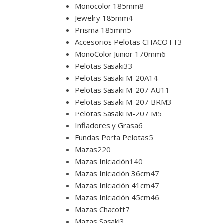
Monocolor 185mm
8
Jewelry 185mm
4
Prisma 185mm
5
Accesorios Pelotas CHACOTT
3
MonoColor Junior 170mm
6
Pelotas Sasaki
33
Pelotas Sasaki M-20A
14
Pelotas Sasaki M-207 AU
11
Pelotas Sasaki M-207 BRM
3
Pelotas Sasaki M-207 M
5
Infladores y Grasa
6
Fundas Porta Pelotas
5
Mazas
220
Mazas Iniciación
140
Mazas Iniciación 36cm
47
Mazas Iniciación 41cm
47
Mazas Iniciación 45cm
46
Mazas Chacott
7
Mazas Sasaki
3