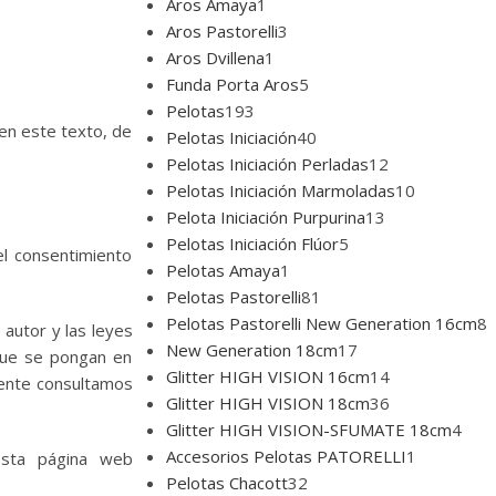
Aros Amaya
1
Aros Pastorelli
3
Aros Dvillena
1
Funda Porta Aros
5
Pelotas
193
 en este texto, de
Pelotas Iniciación
40
Pelotas Iniciación Perladas
12
Pelotas Iniciación Marmoladas
10
Pelota Iniciación Purpurina
13
Pelotas Iniciación Flúor
5
el consentimiento
Pelotas Amaya
1
Pelotas Pastorelli
81
Pelotas Pastorelli New Generation 16cm
8
 autor y las leyes
New Generation 18cm
17
 que se pongan en
Glitter HIGH VISION 16cm
14
mente consultamos
Glitter HIGH VISION 18cm
36
Glitter HIGH VISION-SFUMATE 18cm
4
Accesorios Pelotas PATORELLI
1
esta página web
Pelotas Chacott
32