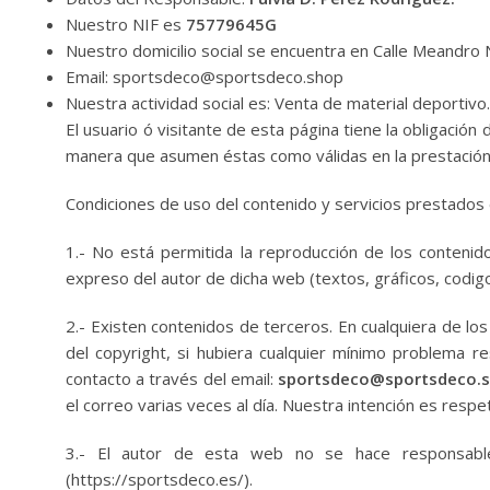
Nuestro NIF es
75779645G
Nuestro domicilio social se encuentra en Calle Meand
Email: sportsdeco@sportsdeco.shop
Nuestra actividad social es: Venta de material deportivo.
El usuario ó visitante de esta página tiene la obligación
manera que asumen éstas como válidas en la prestación 
Condiciones de uso del contenido y servicios prestados
1.- No está permitida la reproducción de los contenido
expreso del autor de dicha web (textos, gráficos, codig
2.- Existen contenidos de terceros. En cualquiera de lo
del copyright, si hubiera cualquier mínimo problema 
contacto a través del email:
sportsdeco@sportsdeco.
el correo varias veces al día. Nuestra intención es resp
3.- El autor de esta web no se hace responsab
(https://sportsdeco.es/).