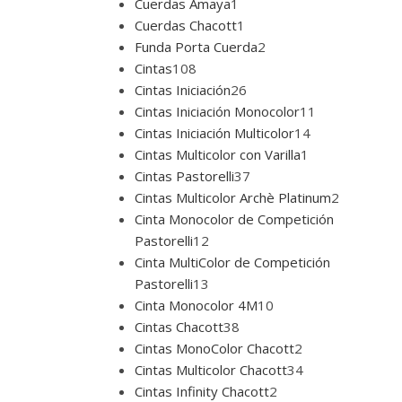
Cuerdas Amaya
1
Cuerdas Chacott
1
Funda Porta Cuerda
2
Cintas
108
Cintas Iniciación
26
Cintas Iniciación Monocolor
11
Cintas Iniciación Multicolor
14
Cintas Multicolor con Varilla
1
Cintas Pastorelli
37
Cintas Multicolor Archè Platinum
2
Cinta Monocolor de Competición
Pastorelli
12
Cinta MultiColor de Competición
Pastorelli
13
Cinta Monocolor 4M
10
Cintas Chacott
38
Cintas MonoColor Chacott
2
Cintas Multicolor Chacott
34
Cintas Infinity Chacott
2