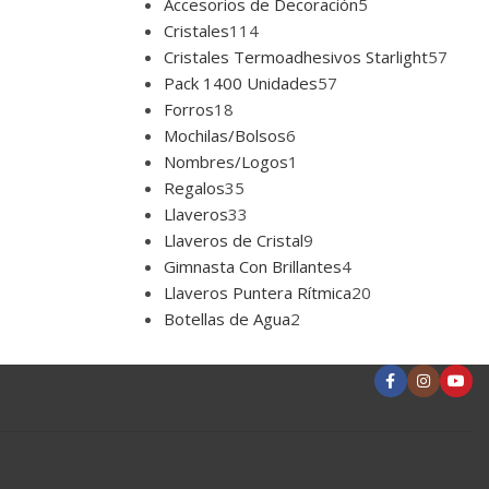
Accesorios de Decoración
5
Cristales
114
Cristales Termoadhesivos Starlight
57
Pack 1400 Unidades
57
Forros
18
Mochilas/Bolsos
6
Nombres/Logos
1
Regalos
35
Llaveros
33
Llaveros de Cristal
9
Gimnasta Con Brillantes
4
Llaveros Puntera Rítmica
20
Botellas de Agua
2