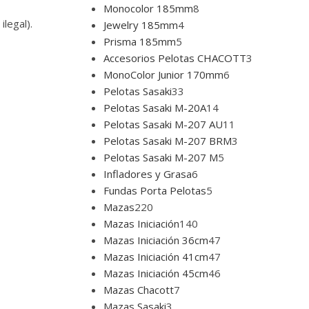
Monocolor 185mm
8
ilegal).
Jewelry 185mm
4
Prisma 185mm
5
Accesorios Pelotas CHACOTT
3
MonoColor Junior 170mm
6
Pelotas Sasaki
33
Pelotas Sasaki M-20A
14
Pelotas Sasaki M-207 AU
11
Pelotas Sasaki M-207 BRM
3
Pelotas Sasaki M-207 M
5
Infladores y Grasa
6
Fundas Porta Pelotas
5
Mazas
220
Mazas Iniciación
140
Mazas Iniciación 36cm
47
Mazas Iniciación 41cm
47
Mazas Iniciación 45cm
46
Mazas Chacott
7
Mazas Sasaki
3