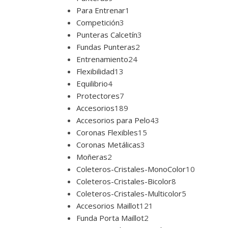
Para Entrenar
1
Competición
3
Punteras Calcetín
3
Fundas Punteras
2
Entrenamiento
24
Flexibilidad
13
Equilibrio
4
Protectores
7
Accesorios
189
Accesorios para Pelo
43
Coronas Flexibles
15
Coronas Metálicas
3
Moñeras
2
Coleteros-Cristales-MonoColor
10
Coleteros-Cristales-Bicolor
8
Coleteros-Cristales-Multicolor
5
Accesorios Maillot
121
Funda Porta Maillot
2