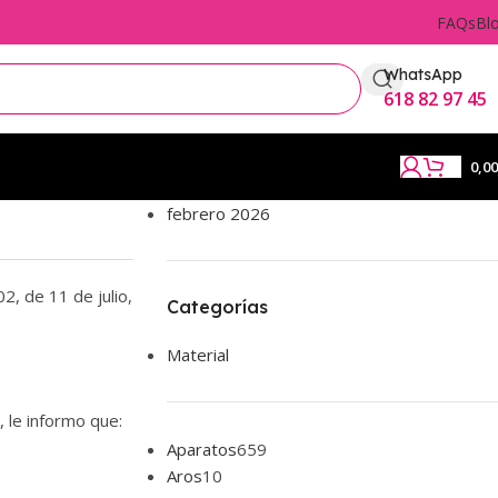
FAQs
Bl
WhatsApp
618 82 97 45
0,0
febrero 2026
2, de 11 de julio,
Categorías
Material
, le informo que:
Aparatos
659
Aros
10