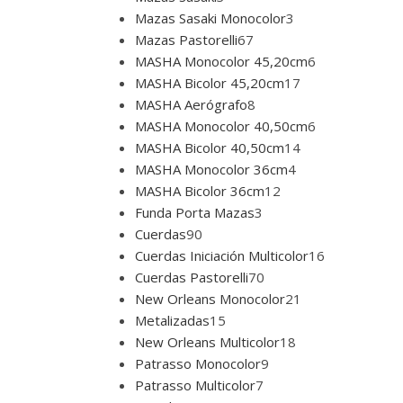
Mazas Sasaki Monocolor
3
Mazas Pastorelli
67
MASHA Monocolor 45,20cm
6
MASHA Bicolor 45,20cm
17
MASHA Aerógrafo
8
MASHA Monocolor 40,50cm
6
MASHA Bicolor 40,50cm
14
MASHA Monocolor 36cm
4
MASHA Bicolor 36cm
12
Funda Porta Mazas
3
Cuerdas
90
Cuerdas Iniciación Multicolor
16
Cuerdas Pastorelli
70
New Orleans Monocolor
21
Metalizadas
15
New Orleans Multicolor
18
Patrasso Monocolor
9
Patrasso Multicolor
7