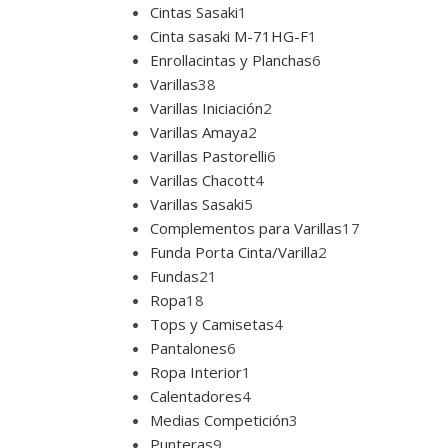
Cintas Sasaki
1
Cinta sasaki M-71HG-F
1
Enrollacintas y Planchas
6
Varillas
38
Varillas Iniciación
2
Varillas Amaya
2
Varillas Pastorelli
6
Varillas Chacott
4
Varillas Sasaki
5
Complementos para Varillas
17
Funda Porta Cinta/Varilla
2
Fundas
21
Ropa
18
Tops y Camisetas
4
Pantalones
6
Ropa Interior
1
Calentadores
4
Medias Competición
3
Punteras
9