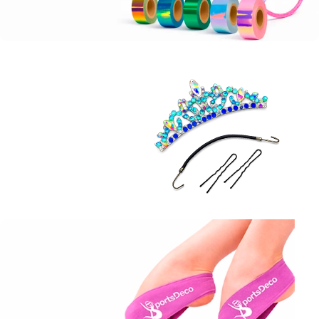
Ideal para forrar Aros y Mazas
Cinta Adhesiva
¡Compra YA!
Corona Flexible
Cristal AB.
Ver Detalles