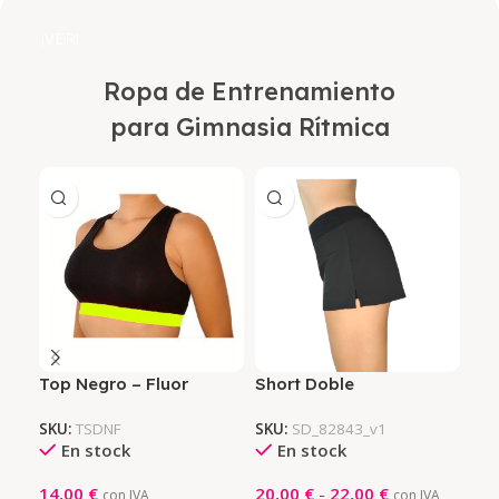
¡VER!
Ropa de Entrenamiento
para Gimnasia Rítmica
Top Negro – Fluor
Short Doble
Bl
SKU:
TSDNF
SKU:
SD_82843_v1
SKU
En stock
En stock
14,00
€
20,00
€
-
22,00
€
15
con IVA
con IVA